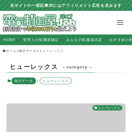
当サイトの一部記事内にはアフィリエイト広告を含みます
HOME
管理人の転職体験記
みんなの転職成功談
おすすめの
ホーム
統計データ
ヒューレックス
ヒューレックス
– category –
統計データ
ヒューレックス
ヒューレックス