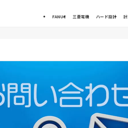
FANUC
三菱電機
ハード設計
計