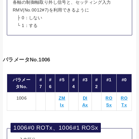
各軸の制御軸取り外し信号と、セッティング入力
RMV(No.0012#7)を利用できるように
├ 0：しない
└ 1：する
パラメータNo.1006
パラメー
#
#
#5
#
#3
#
#1
#0
タNo.
7
6
4
2
1006
ZM
DI
RO
RO
Ix
Ax
Sx
Tx
1006#0 ROTx、1006#1 ROSx