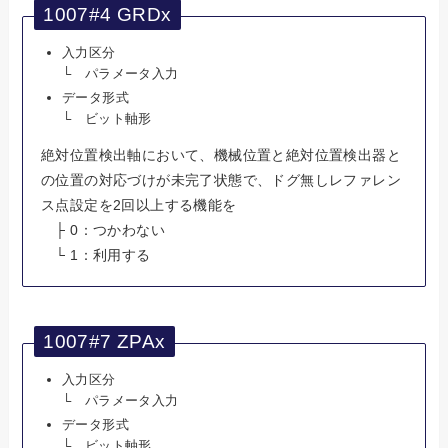
1007#4 GRDx
入力区分
└ パラメータ入力
データ形式
└ ビット軸形
絶対位置検出軸において、機械位置と絶対位置検出器と
の位置の対応づけが未完了状態で、ドグ無しレファレン
ス点設定を2回以上する機能を
├ 0：つかわない
└ 1：利用する
1007#7 ZPAx
入力区分
└ パラメータ入力
データ形式
└ ビット軸形