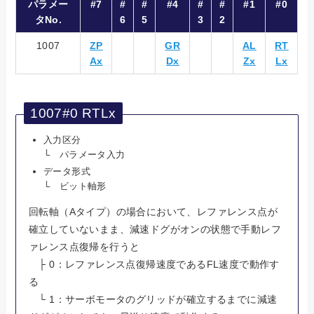
パラメー
#7
#
#
#4
#
#
#1
#0
タNo.
6
5
3
2
1007
ZP
GR
AL
RT
Ax
Dx
Zx
Lx
1007#0 RTLx
入力区分
└ パラメータ入力
データ形式
└ ビット軸形
回転軸（Aタイプ）の場合において、レファレンス点が
確立していないまま、減速ドグがオンの状態で手動レフ
ァレンス点復帰を行うと
├ 0：レファレンス点復帰速度であるFL速度で動作す
る
└ 1：サーボモータのグリッドが確立するまでに減速