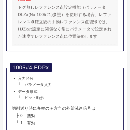
ドグ無しレファレンス点設定機能（パラメータ
DLZx(No.1005#1)参照）を使用する場合、レファ
レンス点確立後の手動レファレンス点復帰では、
HJZxの設定に関係なく常にパラメータで設定され
た速度でレファレンス点に位置決めします
1005#4 EDPx
入力区分
└ パラメータ入力
データ形式
└ ビット軸形
切削送り時に各軸の＋方向の外部減速信号は
├ 0：無効
└ 1：有効