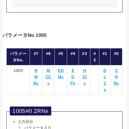
パラメータNo.1005
パラメー
#7
#6
#5
#4
#3
#
#1
#0
タNo.
2
1005
R
M
ED
E
H
D
Z
M
CC
Mx
D
JZ
L
R
Bx
x
Px
x
Z
Nx
x
1005#0 ZRNx
入力区分
└ パラメータ入力