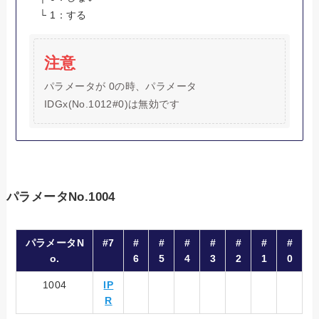
└ 1：する
注意
パラメータが 0の時、パラメータ
IDGx(No.1012#0)は無効です
パラメータNo.1004
パラメータN
#7
#
#
#
#
#
#
#
o.
6
5
4
3
2
1
0
1004
IP
R