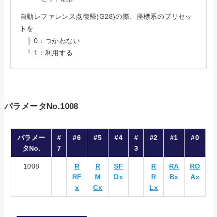
自動レファレンス点復帰(G28)の際、座標系のプリセッ
トを
├ 0：つかわない
└ 1：利用する
パラメータNo.1008
パラメー
#
#6
#5
#4
#
#2
#1
#0
タNo.
7
3
1008
R
R
SF
R
RA
RO
RF
M
Dx
R
Bx
Ax
x
Cx
Lx