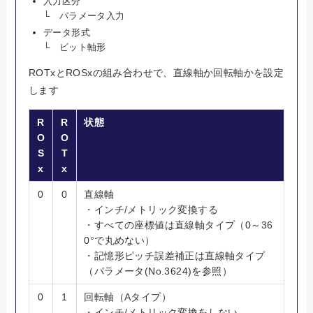
入力区分
└ パラメータ入力
データ形式
└ ビット軸形
ROTxとROSxの組み合わせで、直線軸か回転軸かを設定
します
R
R
状態
O
O
S
T
x
x
0
0
直線軸
・インチ/メトリック変換する
・すべての座標値は直線軸タイプ（0～36
0°で丸めない）
・記憶形ピッチ誤差補正は直線軸タイプ
（パラメータ(No.3624)を参照）
0
1
回転軸（Aタイプ）
・インチ/メトリック変換をしない