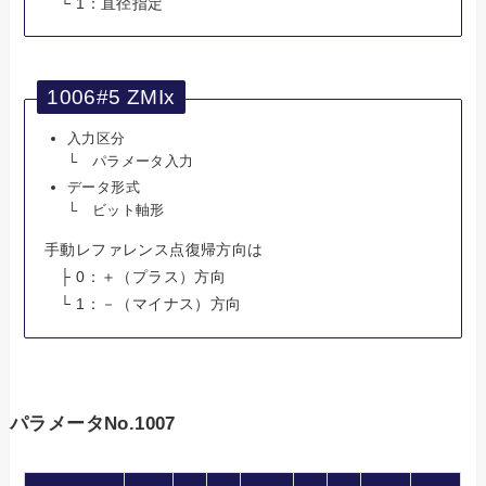
└ 1：直径指定
1006#5 ZMIx
入力区分
└ パラメータ入力
データ形式
└ ビット軸形
手動レファレンス点復帰方向は
├ 0：＋（プラス）方向
└ 1：－（マイナス）方向
パラメータNo.1007