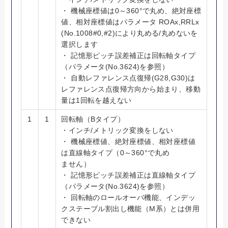
・ 機械座標値は0～360°で丸め、絶対座標
値、相対座標値はパラメータ ROAx,RRLx
(No.1008#0,#2)により丸める/丸めないを
選択します
・ 記憶形ピッチ誤差補正は回転軸タイプ
（パラメータ(No.3624)を参照）
・ 自動レファレンス点復帰(G28,G30)は
レファレンス点復帰方向から始まり、移動
量は1回転を越えない
1
1
回転軸（Bタイプ）
・インチ/メトリック変換をしない
・ 機械座標値、絶対座標値、相対座標値
は直線軸タイプ（0～360°で丸め
ません）
・ 記憶形ピッチ誤差補正は直線軸タイプ
（パラメータ(No.3624)を参照）
・ 回転軸のロールオーバ機能、インデッ
クステーブル割出し機能（M系）とは併用
できない