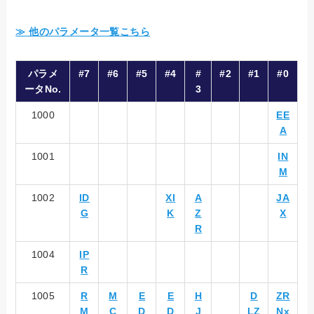
≫ 他のパラメータ一覧こちら
パラメ
#7
#6
#5
#4
#
#2
#1
#0
ータNo.
3
1000
EE
A
1001
IN
M
1002
ID
XI
A
JA
G
K
Z
X
R
1004
IP
R
1005
R
M
E
E
H
D
ZR
M
C
D
D
J
LZ
Nx