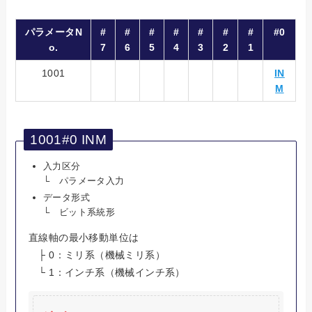
パラメータN
#
#
#
#
#
#
#
#0
o.
7
6
5
4
3
2
1
1001
IN
M
1001#0 INM
入力区分
└ パラメータ入力
データ形式
└ ビット系統形
直線軸の最小移動単位は
├ 0：ミリ系（機械ミリ系）
└ 1：インチ系（機械インチ系）