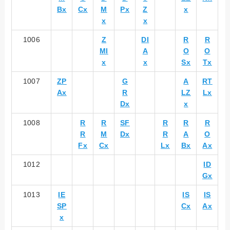
Bx
Cx
M
Px
Z
x
x
x
1006
Z
DI
R
R
MI
A
O
O
x
x
Sx
Tx
1007
ZP
G
A
RT
Ax
R
LZ
Lx
Dx
x
1008
R
R
SF
R
R
R
R
M
Dx
R
A
O
Fx
Cx
Lx
Bx
Ax
1012
ID
Gx
1013
IE
IS
IS
SP
Cx
Ax
x