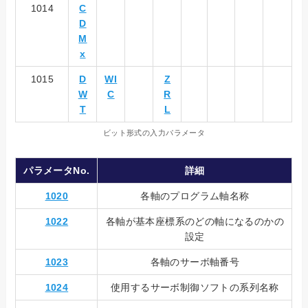
1014
C
D
M
x
1015
D
WI
Z
W
C
R
T
L
ビット形式の入力パラメータ
パラメータNo.
詳細
1020
各軸のプログラム軸名称
1022
各軸が基本座標系のどの軸になるのかの
設定
1023
各軸のサーボ軸番号
1024
使用するサーボ制御ソフトの系列名称