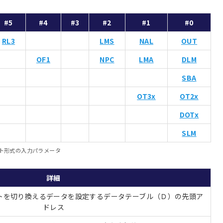
#5
#4
#3
#2
#1
#0
RL3
LMS
NAL
OUT
OF1
NPC
LMA
DLM
SBA
OT3x
OT2x
DOTx
SLM
ト形式の入力パラメータ
詳細
トを切り換えるデータを設定するデータテーブル（Ｄ）の先頭ア
ドレス