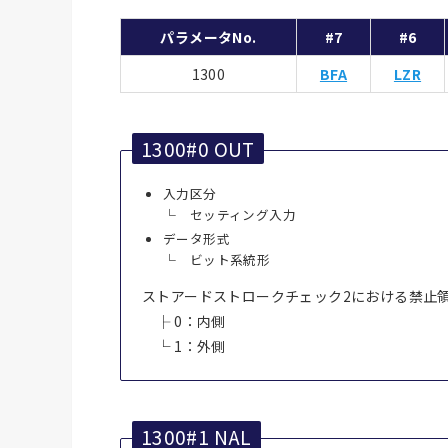
パラメータNo.
#7
#6
1300
BFA
LZR
1300#0 OUT
入力区分
└ セッティング入力
データ形式
└ ビット系統形
ストアードストロークチェック2における禁止
├ 0：内側
└ 1：外側
1300#1 NAL