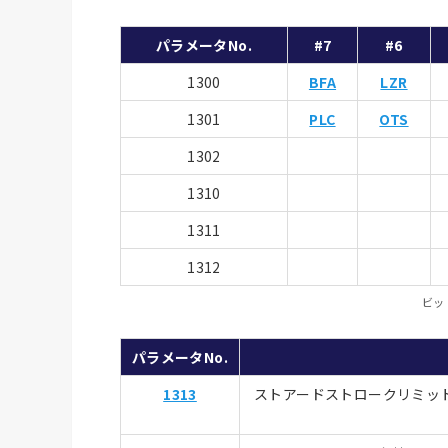
パラメータNo.
#7
#6
1300
BFA
LZR
1301
PLC
OTS
1302
1310
1311
1312
ビッ
パラメータNo.
1313
ストアードストロークリミッ