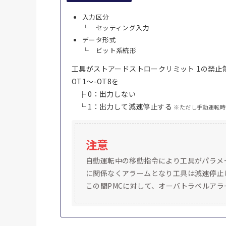
入力区分
└ セッティング入力
データ形式
└ ビット系統形
工具がストアードストロークリミット 1の禁止領
OT1～-OT8を
├ 0：出力しない
└ 1：出力して減速停止する
※ただし手動運転時
注意
自動運転中の移動指令により工具がパラメ
に関係なくアラームとなり工具は減速停止
この間PMCに対して、オーバトラベルア