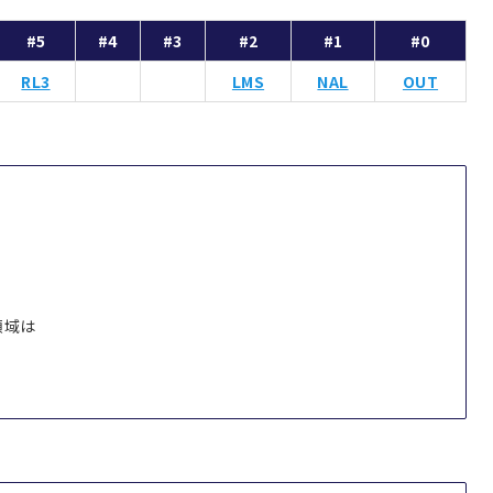
#5
#4
#3
#2
#1
#0
RL3
LMS
NAL
OUT
領域は