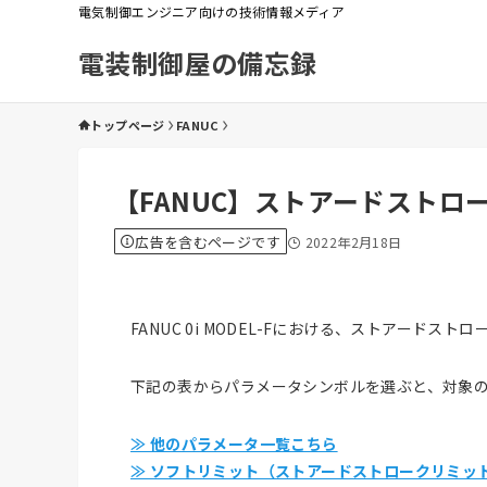
電気制御エンジニア向けの技術情報メディア
電装制御屋の備忘録
トップページ
FANUC
【FANUC】ストアードスト
広告を含むページです
2022年2月18日
FANUC 0i MODEL-Fにおける、ストアード
下記の表からパラメータシンボルを選ぶと、対象
≫ 他のパラメータ一覧こちら
≫ ソフトリミット（ストアードストロークリミッ