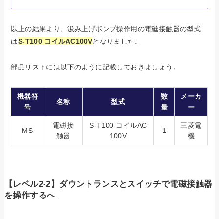
以上の結果より、汲み上げポンプ操作用の電磁接触器の型式
は
S-T100 コイルAC100V
となりました。
部品リストには以下のように記載しておきましょう。
機器符
数
メーカ
名称
型式
号
量
ー
電磁接
S-T100 コイルAC
三菱電
MS
1
触器
100V
機
【レベル2-2】ダウントランスとスイッチで電磁接触器
を操作するへ