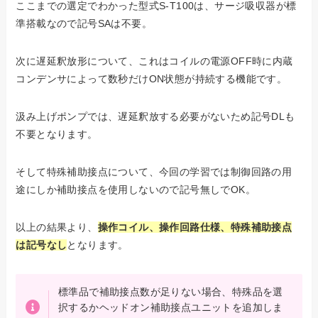
ここまでの選定でわかった型式S-T100は、サージ吸収器が標
準搭載なので記号SAは不要。
次に遅延釈放形について、これはコイルの電源OFF時に内蔵
コンデンサによって数秒だけON状態が持続する機能です。
汲み上げポンプでは、遅延釈放する必要がないため記号DLも
不要となります。
そして特殊補助接点について、今回の学習では制御回路の用
途にしか補助接点を使用しないので記号無しでOK。
以上の結果より、
操作コイル、操作回路仕様、特殊補助接点
は記号なし
となります。
標準品で補助接点数が足りない場合、特殊品を選
択するかヘッドオン補助接点ユニットを追加しま