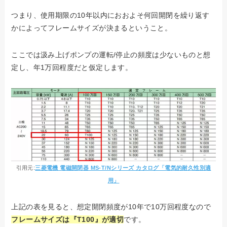
つまり、使用期限の10年以内におおよそ何回開閉を繰り返す
かによってフレームサイズが決まるということ。
ここでは汲み上げポンプの運転/停止の頻度は少ないものと想
定し、年1万回程度だと仮定します。
引用元:
三菱電機 電磁開閉器 MS-T/Nシリーズ カタログ「電気的耐久性別適
用」
上記の表を見ると、想定開閉頻度が10年で10万回程度なので
フレームサイズは『T100』が適切
です。