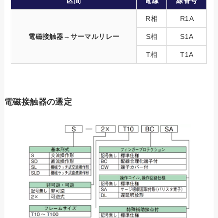
区間
電線
線番号
R相
R1A
電磁接触器→サーマルリレー
S相
S1A
T相
T1A
電磁接触器の選定