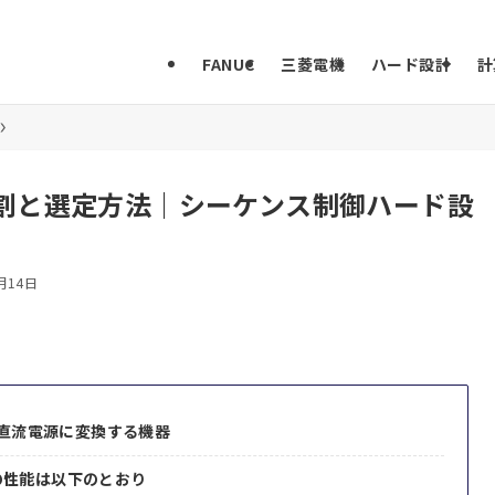
FANUC
三菱電機
ハード設計
計
の役割と選定方法｜シーケンス制御ハード設
月14日
を直流電源に変換する機器
の性能は以下のとおり