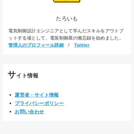
たろいも
電気制御設計エンジニアとして学んだスキルをアウトプ
ットする場として、電装制御屋の備忘録を始めました。
管理人のプロフィール詳細
/
Twitter
サ
イト情報
運営者・サイト情報
プライバシーポリシー
お問い合わせ