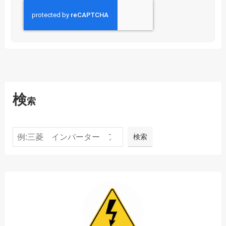
検
索
検索
検索