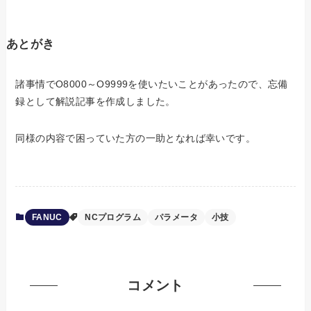
あとがき
諸事情でO8000～O9999を使いたいことがあったので、忘備
録として解説記事を作成しました。
同様の内容で困っていた方の一助となれば幸いです。
FANUC
NCプログラム
パラメータ
小技
コメント