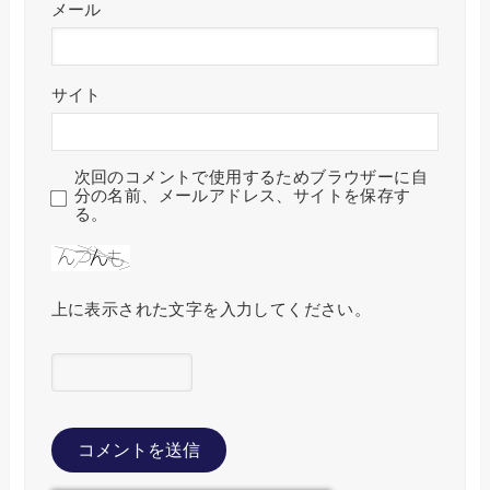
メール
サイト
次回のコメントで使用するためブラウザーに自
分の名前、メールアドレス、サイトを保存す
る。
上に表示された文字を入力してください。