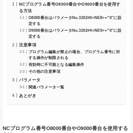
NCプログラム番号O8000番台やO9000番台を使用す
る方法
O8000番台はパラメータNo.3202#0<NE8>=”0″に設
定する
O9000番台はパラメータNo.3202#4<NE9>=”0″に設
定する
注意事項
プログラム編集が禁止の場合、プログラム番号に対
する操作が制限される
有効時に不可能となる編集操作
その他の注意事項
パラメータ
関連パラメータ一覧
あとがき
NCプログラム番号O8000番台やO9000番台を使用する