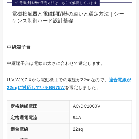
電磁接触機の選定方法はこちらで解説しています
電磁接触器と電磁開閉器の違いと選定方法｜シー
ケンス制御ハード設計基礎
中継端子台
中継端子台は電線の太さに合わせて選定します。
U,V,W,Y,Z,Xから電動機までの電線が22sqなので、
適合電線が
22sqに対応しているBN75W
を選定しました。
定格絶縁電圧
AC/DC1000V
定格通電電流
94A
適合電線
22sq