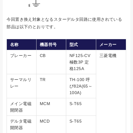
今回置き換え対象となるスターデルタ回路に使用されている
部品は以下のとおりです。
名称
機器符号
型式
メーカー
ブレーカー
CB
NF125-CV
三菱電機
極数3P 定
格125A
サーマルリ
TR
TH-100 呼
レー
び82A(65～
100A)
メイン電磁
MCM
S-T65
開閉器
デルタ電磁
MCD
S-T65
開閉器