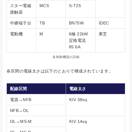
スター電磁
MCS
S-T25
接触器
中継端子台
TB
BN75W
IDEC
電動機
M
6極 22kW
東芝
定格電流
85.6A
各制御機器の詳細
各区間の電線太さは以下のとおりで構成されています。
配線区間
電線太さ
電源→NFB
KIV 38sq
NFB→OL
OL→MS-M
KIV 14sq