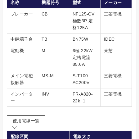
名称
機器符号
型式
メーカー
ブレーカー
CB
NF125-CV
三菱電機
極数3P 定
格125A
中継端子台
TB
BN75W
IDEC
電動機
M
6極 22kW
東芝
定格電流
85.6A
メイン電磁
MS-M
S-T100
三菱電機
接触器
AC200V
インバータ
INV
FR-A820-
三菱電機
ー
22k−1
使用電線一覧
配線区間
電線太さ