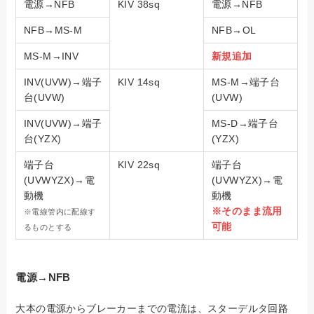
電源→NFB
KIV 38sq
電源→NFB
NFB→MS-M
NFB→OL
MS-M→INV
新規追加
INV(UVW)→端子
KIV 14sq
MS-M→端子台
台(UVW)
(UVW)
INV(UVW)→端子
MS-D→端子台
台(YZX)
(YZX)
端子台
KIV 22sq
端子台
(UVWYZX)→電
(UVWYZX)→電
動機
動機
※そのまま流用
※電線管内に配線す
可能
るものとする
電源→NFB
大本の電源からブレーカーまでの電流は、スターデルタ回路