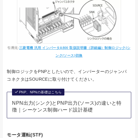
引用元:
三菱電機 汎用 インバータA800 取扱説明書（詳細編）制御ロジック(シ
ンク/ソース)切換
制御ロジックをPNPとしたいので、インバーターのジャンパ
コネクタはSOURCEに取り付けてください。
PNP、NPNの基礎はこちら
NPN出力(シンク)とPNP出力(ソース)の違いと特
徴｜シーケンス制御ハード設計基礎
モータ運転(STF)