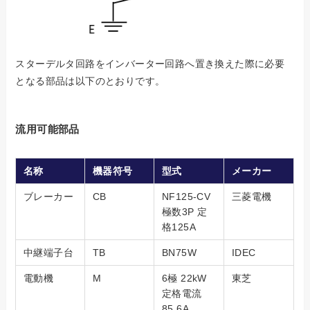
スターデルタ回路をインバーター回路へ置き換えた際に必要
となる部品は以下のとおりです。
流用可能部品
名称
機器符号
型式
メーカー
ブレーカー
CB
NF125-CV
三菱電機
極数3P 定
格125A
中継端子台
TB
BN75W
IDEC
電動機
M
6極 22kW
東芝
定格電流
85.6A