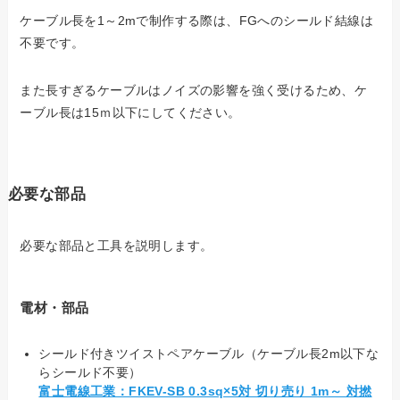
ケーブル長を1～2mで制作する際は、FGへのシールド結線は
不要です。
また長すぎるケーブルはノイズの影響を強く受けるため、ケ
ーブル長は15ｍ以下にしてください。
必要な部品
必要な部品と工具を説明します。
電材・部品
シールド付きツイストペアケーブル（ケーブル長2m以下な
らシールド不要）
富士電線工業：FKEV-SB 0.3sq×5対 切り売り 1m～ 対撚