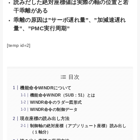
読みだした絶対座標値は実際の軸の位置と若
干乖離がある
乖離の原因は”サーボ遅れ量”、”加減速遅れ
量”、”PMC実行周期”
[temp id=2]
目次
機能命令WINDRについて
機能命令WINDR（SUB：51）とは
WINDR命令のラダー図形式
WINDR命令の制御データ
現在座標の読み出し方法
制御軸の絶対座標（アブソリュート座標）読み出し
（１軸分）