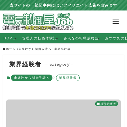
当サイトの一部記事内にはアフィリエイト広告を含みます
HOME
管理人の転職体験記
みんなの転職成功談
おすすめの
ホーム
未経験から制御設計へ
業界経験者
業界経験者
– category –
未経験から制御設計へ
業界経験者
業界経験者