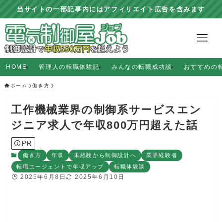
当サイトの一部記事内にはアフィリエイト広告を含みます
HOME
管理人の転職体験記
みんなの転職成功談
おすすめの
ホーム
働き方
工作機械業界の制御系サービスエン
ジニア求人で年収800万円超えた話
PR
働き方
年収
未経験から制御設計へ
業界経験者
転職エージェントで年収アップ
転職体験談
2025年6月8日
2025年6月10日