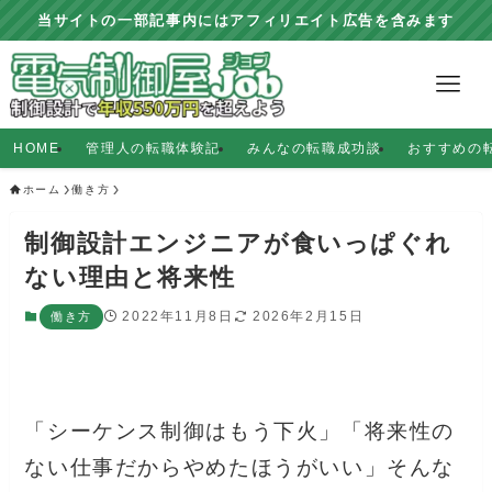
当サイトの一部記事内にはアフィリエイト広告を含みます
HOME
管理人の転職体験記
みんなの転職成功談
おすすめの
ホーム
働き方
制御設計エンジニアが食いっぱぐれ
ない理由と将来性
2022年11月8日
2026年2月15日
働き方
「シーケンス制御はもう下火」「将来性の
ない仕事だからやめたほうがいい」そんな