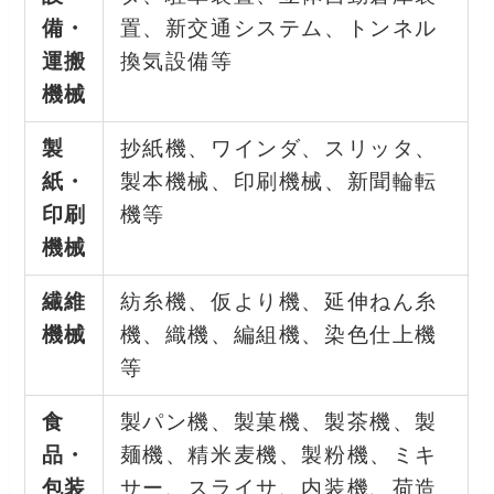
備・
置、新交通システム、トンネル
運搬
換気設備等
機械
製
抄紙機、ワインダ、スリッタ、
紙・
製本機械、印刷機械、新聞輪転
印刷
機等
機械
繊維
紡糸機、仮より機、延伸ねん糸
機械
機、織機、編組機、染色仕上機
等
食
製パン機、製菓機、製茶機、製
品・
麺機、精米麦機、製粉機、ミキ
包装
サー、スライサ、内装機、荷造