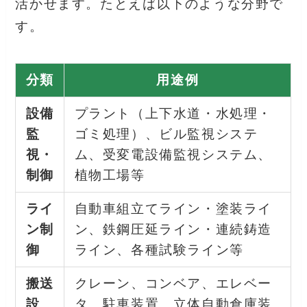
活かせます。たとえば以下のような分野で
す。
分類
用途例
設備
プラント（上下水道・水処理・
監
ゴミ処理）、ビル監視システ
視・
ム、受変電設備監視システム、
制御
植物工場等
ライ
自動車組立てライン・塗装ライ
ン制
ン、鉄鋼圧延ライン・連続鋳造
御
ライン、各種試験ライン等
搬送
クレーン、コンベア、エレベー
設
タ、駐車装置、立体自動倉庫装