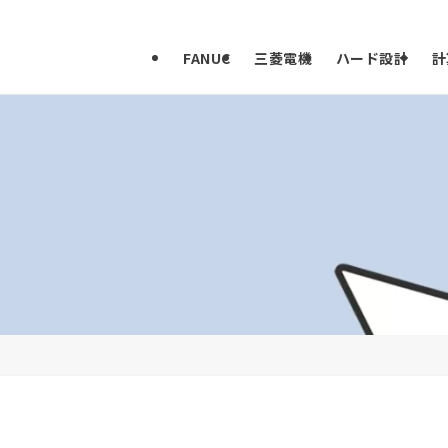
FANUC
三菱電機
ハード設計
計